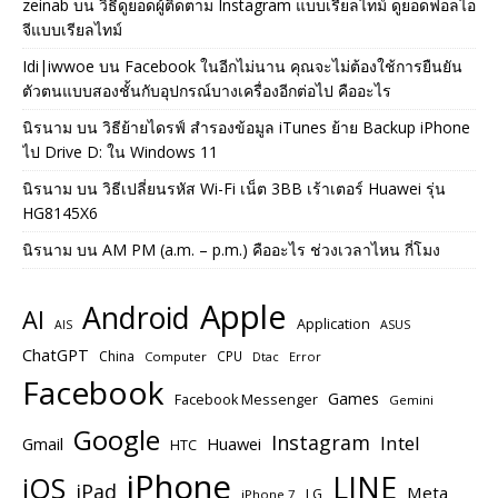
zeinab
บน
วิธีดูยอดผู้ติดตาม Instagram แบบเรียลไทม์ ดูยอดฟอลไอ
จีแบบเรียลไทม์
Idi|iwwoe
บน
Facebook ในอีกไม่นาน คุณจะไม่ต้องใช้การยืนยัน
ตัวตนแบบสองชั้นกับอุปกรณ์บางเครื่องอีกต่อไป คืออะไร
นิรนาม
บน
วิธีย้ายไดรฟ์ สำรองข้อมูล iTunes ย้าย Backup iPhone
ไป Drive D: ใน Windows 11
นิรนาม
บน
วิธีเปลี่ยนรหัส Wi-Fi เน็ต 3BB เร้าเตอร์ Huawei รุ่น
HG8145X6
นิรนาม
บน
AM PM (a.m. – p.m.) คืออะไร ช่วงเวลาไหน กี่โมง
Apple
Android
AI
Application
ASUS
AIS
ChatGPT
China
CPU
Computer
Dtac
Error
Facebook
Games
Facebook Messenger
Gemini
Google
Instagram
Intel
Huawei
Gmail
HTC
iPhone
LINE
iOS
iPad
Meta
LG
iPhone 7