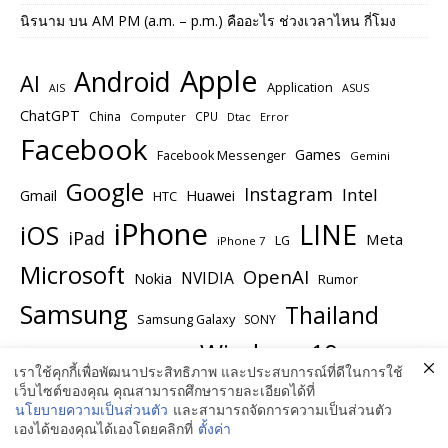
นิรนาม
บน
AM PM (a.m. – p.m.) คืออะไร ช่วงเวลาไหน กี่โมง
Apple
Android
AI
Application
ASUS
AIS
ChatGPT
China
CPU
Computer
Dtac
Error
Facebook
Games
Facebook Messenger
Gemini
Google
Instagram
Intel
Huawei
Gmail
HTC
iPhone
LINE
iOS
iPad
Meta
LG
iPhone 7
Microsoft
OpenAI
NVIDIA
Nokia
Rumor
Samsung
Thailand
Samsung Galaxy
SONY
Windows 10
Windows
USA
Twitter
เราใช้คุกกี้เพื่อพัฒนาประสิทธิภาพ และประสบการณ์ที่ดีในการใช้
Windows 11
เว็บไซต์ของคุณ คุณสามารถศึกษารายละเอียดได้ที่
YouTube
Windows Insider Preview
นโยบายความเป็นส่วนตัว
และสามารถจัดการความเป็นส่วนตัว
เองได้ของคุณได้เองโดยคลิกที่
ตั้งค่า